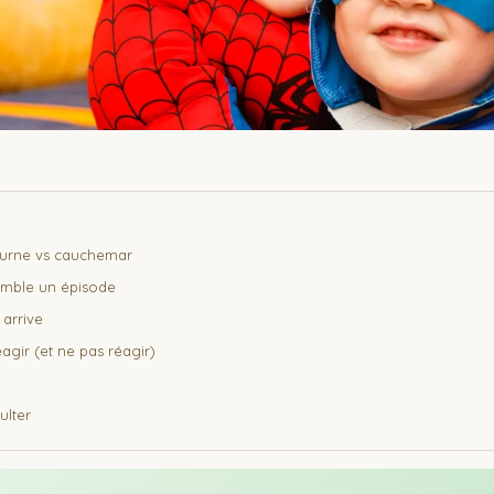
turne vs cauchemar
emble un épisode
 arrive
gir (et ne pas réagir)
lter