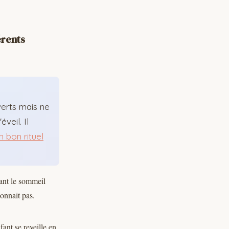
érents
verts mais ne
veil. Il
n bon rituel
ant le sommeil
onnait pas.
ant se reveille en