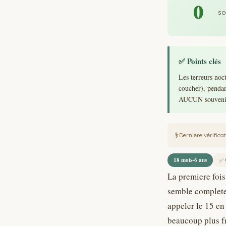
0
so
✅ Points clés
Les terreurs noc
coucher), pendan
AUCUN souvenir.
Dernière vérifica
18 mois-6 ans
✅ 9
La premiere fois 
semble completem
appeler le 15 en 
beaucoup plus fr