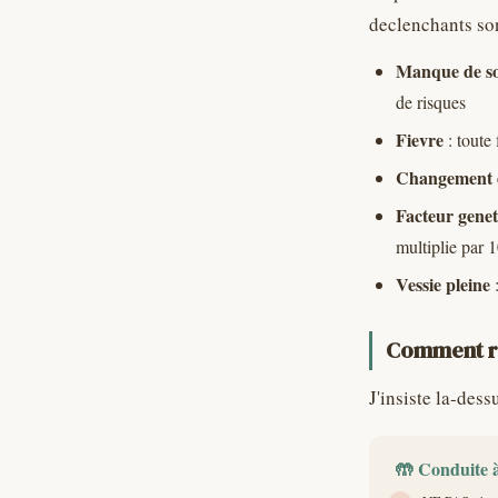
declenchants son
Manque de s
de risques
Fievre
: toute
Changement 
Facteur gene
multiplie par 
Vessie pleine
:
Comment réa
J'insiste la-des