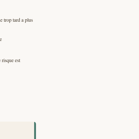
e trop tard a plus
e
 risque est