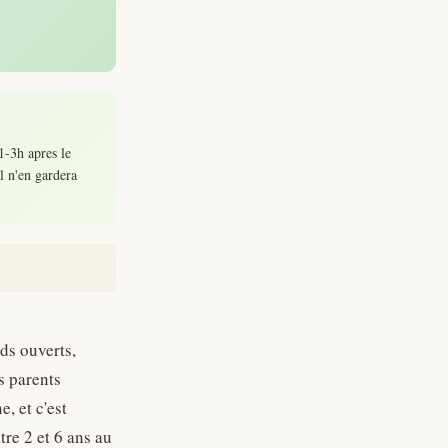
1-3h apres le
l n'en gardera
nds ouverts,
s parents
e, et c'est
re 2 et 6 ans au