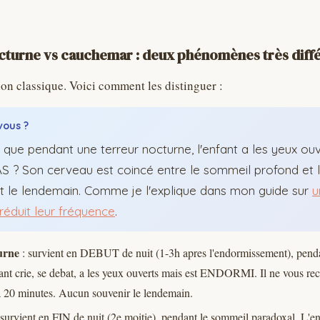
cturne vs cauchemar : deux phénomènes très diff
on classique. Voici comment les distinguer :
vous ?
 que pendant une terreur nocturne, l'enfant a les yeux ou
S ? Son cerveau est coincé entre le sommeil profond et l'é
ut le lendemain. Comme je l'explique dans mon guide sur
u
réduit leur fréquence
.
urne
: survient en DEBUT de nuit (1-3h apres l'endormissement), pend
ant crie, se debat, a les yeux ouverts mais est ENDORMI. Il ne vous rec
a 20 minutes. Aucun souvenir le lendemain.
 survient en FIN de nuit (2e moitie), pendant le sommeil paradoxal. L'enf