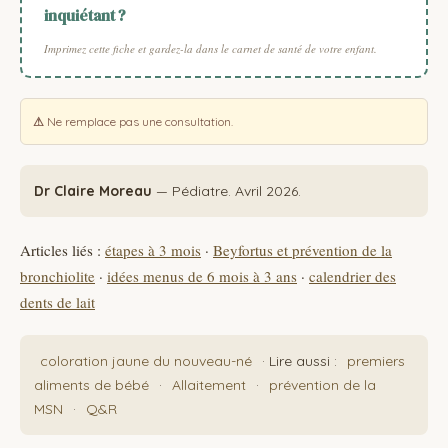
inquiétant ?
Imprimez cette fiche et gardez-la dans le carnet de santé de votre enfant.
⚠
Ne remplace pas une consultation.
Dr Claire Moreau
— Pédiatre. Avril 2026.
Articles liés :
étapes à 3 mois
·
Beyfortus et prévention de la
bronchiolite
·
idées menus de 6 mois à 3 ans
·
calendrier des
dents de lait
coloration jaune du nouveau-né
· Lire aussi :
premiers
aliments de bébé
·
Allaitement
·
prévention de la
MSN
·
Q&R