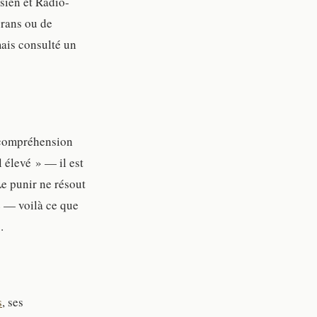
isien et Radio-
crans ou de
mais consulté un
a compréhension
 élevé » — il est
e punir ne résout
e — voilà ce que
.
s
, ses