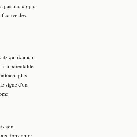
st pas une utopie
ificative des
rents qui donnent
 a la parentalite
finiment plus
le signe d'un
tome.
ais son
protection contre