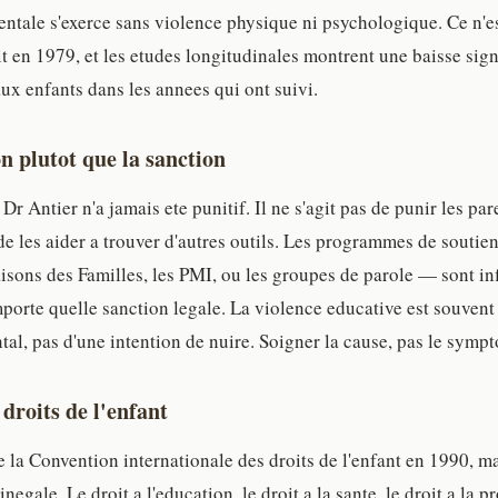
rentale s'exerce sans violence physique ni psychologique. Ce n'e
it en 1979, et les etudes longitudinales montrent une baisse sign
aux enfants dans les annees qui ont suivi.
n plutot que la sanction
r Antier n'a jamais ete punitif. Il ne s'agit pas de punir les pa
de les aider a trouver d'autres outils. Les programmes de soutien
ons des Familles, les PMI, ou les groupes de parole — sont in
mporte quelle sanction legale. La violence educative est souvent 
al, pas d'une intention de nuire. Soigner la cause, pas le symp
 droits de l'enfant
ie la Convention internationale des droits de l'enfant en 1990, m
inegale. Le droit a l'education, le droit a la sante, le droit a la 