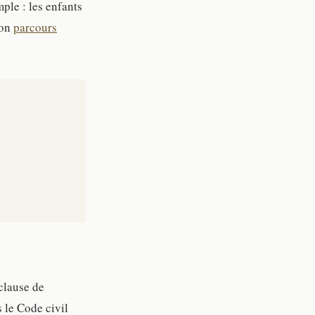
ple : les enfants
son
parcours
 clause de
s le Code civil