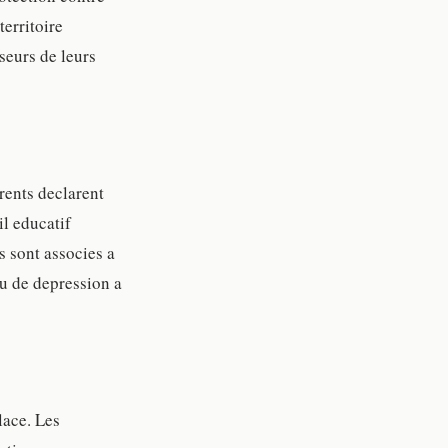
erritoire
seurs de leurs
rents declarent
l educatif
s sont associes a
ru de depression a
lace. Les