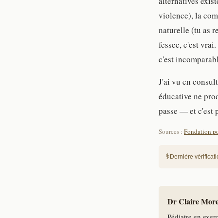
alternatives exist
violence), la co
naturelle (tu as 
fessee, c'est vra
c'est incomparabl
J'ai vu en consult
éducative ne prod
passe — et c'est 
Sources :
Fondation po
Dernière vérificat
Dr Claire Mor
Pédiatre en exer