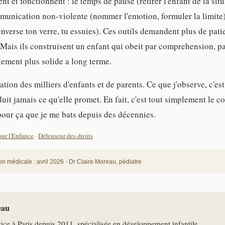
ent et fonctionnent : le temps de pause (retirer l'enfant de la sit
mmunication non-violente (nommer l'emotion, formuler la limite
renverse ton verre, tu essuies). Ces outils demandent plus de pati
i. Mais ils construisent un enfant qui obeit par comprehension, pa
ement plus solide a long terme.
ation des milliers d'enfants et de parents. Ce que j'observe, c'es
uit jamais ce qu'elle promet. En fait, c'est tout simplement le co
pour ça que je me bats depuis des décennies.
ur l'Enfance
·
Défenseur des droits
ion médicale : avril 2026 · Dr Claire Moreau, pédiatre
eau
cice à Paris depuis 2011, spécialisée en développement infantile.