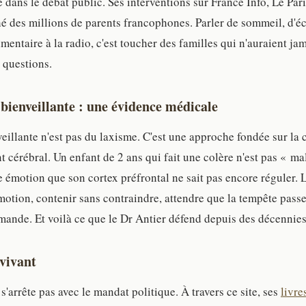
ie dans le débat public. Ses interventions sur France Info, Le Par
é des millions de parents francophones. Parler de sommeil, d'é
limentaire à la radio, c'est toucher des familles qui n'auraient ja
 questions.
bienveillante : une évidence médicale
eillante n'est pas du laxisme. C'est une approche fondée sur l
cérébral. Un enfant de 2 ans qui fait une colère n'est pas « mal
émotion que son cortex préfrontal ne sait pas encore réguler. L
otion, contenir sans contraindre, attendre que la tempête pass
mande. Et voilà ce que le Dr Antier défend depuis des décennies
vivant
'arrête pas avec le mandat politique. À travers ce site, ses
livre