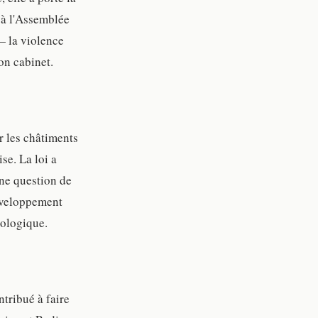
, à l'Assemblée
— la violence
on cabinet.
r les châtiments
se. La loi a
une question de
éveloppement
iologique.
ntribué à faire