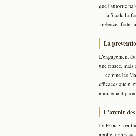
que l'autorite pa
— la Suede l'a fa
violences faites 
La preventio
L'engagement du D
une fessee, mais 
— comme les Mais
efficaces que n'i
epuisement parent
L'avenir des
La France a ratif
application reste 